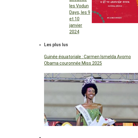
les Vodun
Days, les 9
et 10
janvier
2024
Les plus lus
Guinée équatoriale : Carmen Ismelda Avomo
Obama couronnée Miss 2025