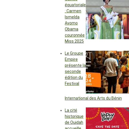
équatoriale
: Carmen
Ismelda
Avomo
Obama
couronnée
Miss 2025
Le Groupe
Empire
présente la
seconde
édition du
Festival
International des Arts du Bénin
La cité
historique
de Ouidah
accueille