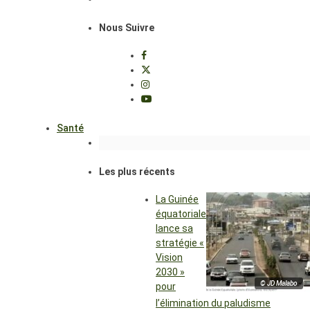
Nous Suivre
Santé
Les plus récents
La Guinée
équatoriale
lance sa
stratégie «
Vision
2030 »
© JD Malabo
pour
l’élimination du paludisme