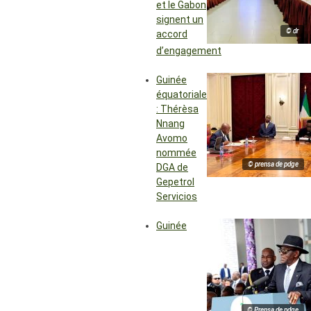
et le Gabon
signent un
© dr
accord
d’engagement
Guinée
équatoriale
: Thérèsa
Nnang
Avomo
nommée
© prensa de pdge
DGA de
Gepetrol
Servicios
Guinée
© Prensa de pdge