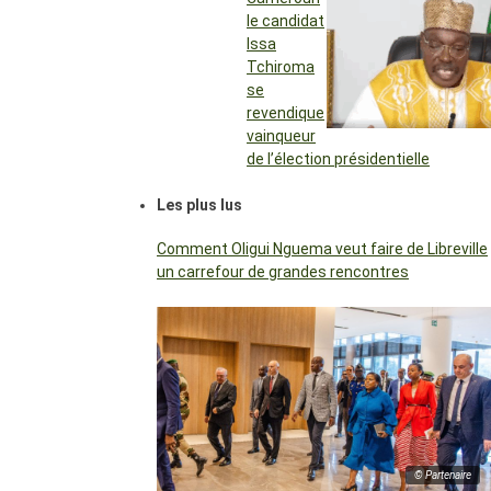
le candidat
Issa
Tchiroma
se
revendique
vainqueur
de l’élection présidentielle
Les plus lus
Comment Oligui Nguema veut faire de Libreville
un carrefour de grandes rencontres
© Partenaire