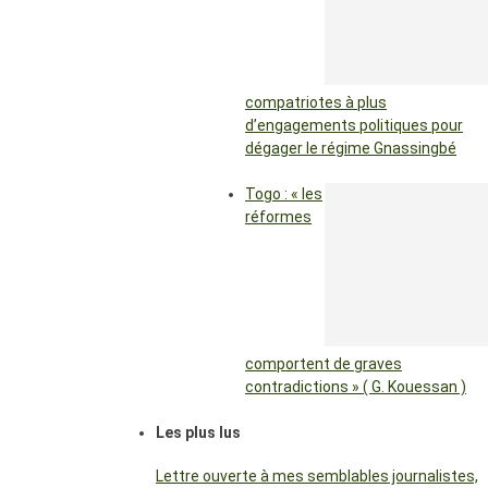
compatriotes à plus
d’engagements politiques pour
dégager le régime Gnassingbé
Togo : « les
réformes
comportent de graves
contradictions » ( G. Kouessan )
Les plus lus
Lettre ouverte à mes semblables journalistes,