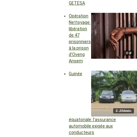
GETESA
Opération
Nettoyage:
libération
de 47
prisonniers
à la prison
© dr
d’Oveng
Ansem
Guinée
© JDMalabo
équatoriale: l’assurance
automobile exigée aux
conducteurs