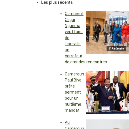
Les plus récents
Comment
Oligui
Nguema
veut faire
de
Libreville
© Partenaire
un
carrefour
de grandes rencontres
Cameroun :
Paul Biya
prête
serment
pour un
huitième
mandat
Au
Cameroun