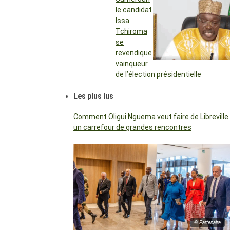
le candidat
Issa
Tchiroma
se
revendique
vainqueur
de l’élection présidentielle
Les plus lus
Comment Oligui Nguema veut faire de Libreville
un carrefour de grandes rencontres
© Partenaire