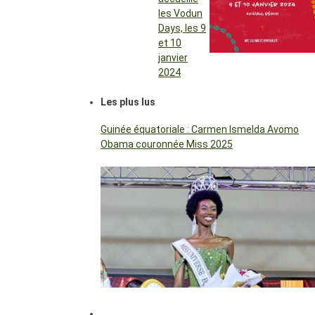
les Vodun
Days, les 9
et 10
janvier
2024
Les plus lus
Guinée équatoriale : Carmen Ismelda Avomo
Obama couronnée Miss 2025