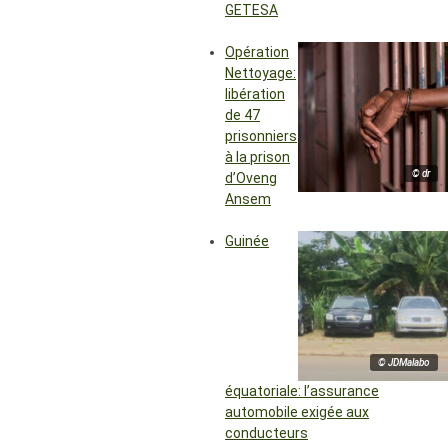
GETESA
Opération
Nettoyage:
libération
de 47
prisonniers
à la prison
© dr
d’Oveng
Ansem
Guinée
© JDMalabo
équatoriale: l’assurance
automobile exigée aux
conducteurs