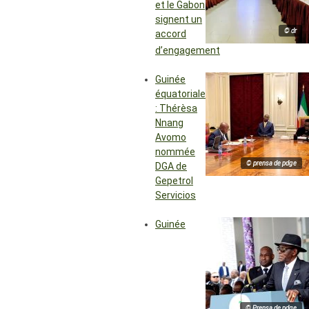
et le Gabon
signent un
© dr
accord
d’engagement
Guinée
équatoriale
: Thérèsa
Nnang
Avomo
nommée
© prensa de pdge
DGA de
Gepetrol
Servicios
Guinée
© Prensa de pdge