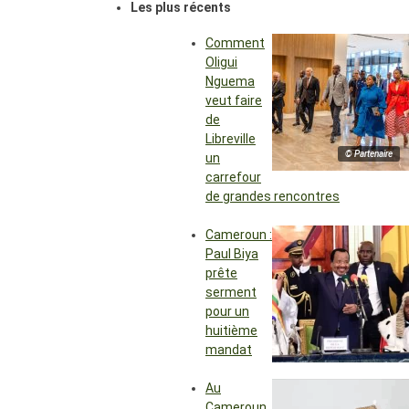
Les plus récents
Comment
Oligui
Nguema
veut faire
de
Libreville
© Partenaire
un
carrefour
de grandes rencontres
Cameroun :
Paul Biya
prête
serment
pour un
huitième
mandat
Au
Cameroun