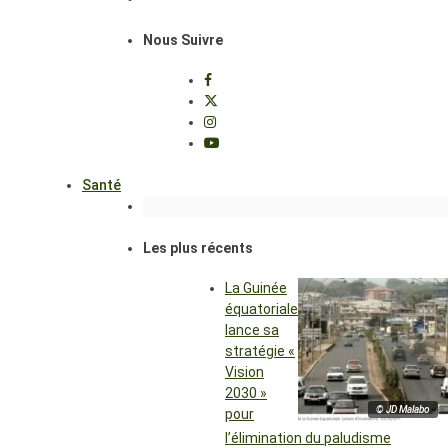
Nous Suivre
Santé
Les plus récents
La Guinée
équatoriale
lance sa
stratégie «
Vision
2030 »
© JD Malabo
pour
l’élimination du paludisme