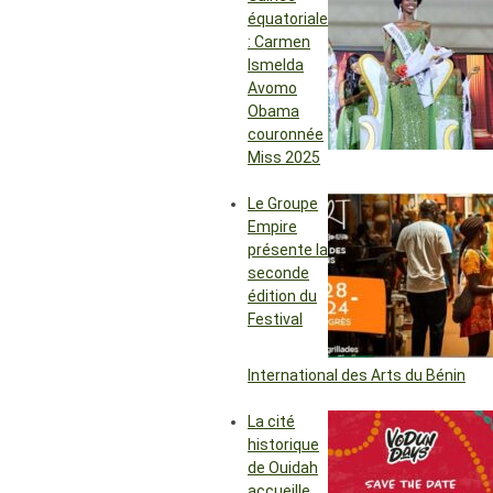
équatoriale
: Carmen
Ismelda
Avomo
Obama
couronnée
Miss 2025
Le Groupe
Empire
présente la
seconde
édition du
Festival
International des Arts du Bénin
La cité
historique
de Ouidah
accueille