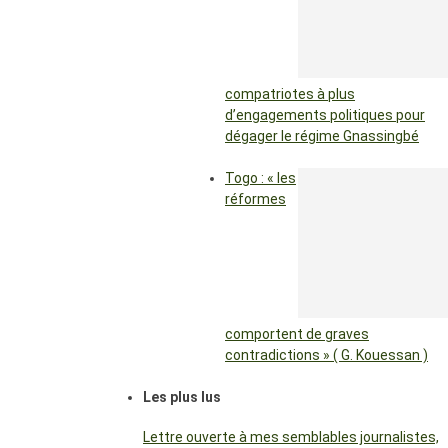
compatriotes à plus
d’engagements politiques pour
dégager le régime Gnassingbé
Togo : « les
réformes
comportent de graves
contradictions » ( G. Kouessan )
Les plus lus
Lettre ouverte à mes semblables journalistes,