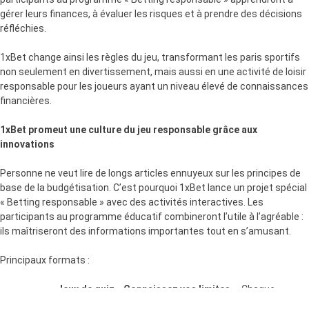
gérer leurs finances, à évaluer les risques et à prendre des décisions
réfléchies.
1xBet change ainsi les règles du jeu, transformant les paris sportifs
non seulement en divertissement, mais aussi en une activité de loisir
responsable pour les joueurs ayant un niveau élevé de connaissances
financières.
1xBet promeut une culture du jeu responsable grâce aux
innovations
Personne ne veut lire de longs articles ennuyeux sur les principes de
base de la budgétisation. C’est pourquoi 1xBet lance un projet spécial
« Betting responsable » avec des activités interactives. Les
participants au programme éducatif combineront l’utile à l’agréable :
ils maîtriseront des informations importantes tout en s’amusant.
Principaux formats :
Jeux de quiz « Connaissez vos limites
»
. Chaque
semaine, les joueurs passeront des tests interactifs sur