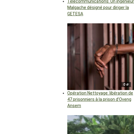
Télécommunications: Un ingénieur
Malgache désigné pour diriger la
GETESA
© dr
Opération Nettoyage: libération de
47 prisonniers à la prison d’Oveng
Ansem