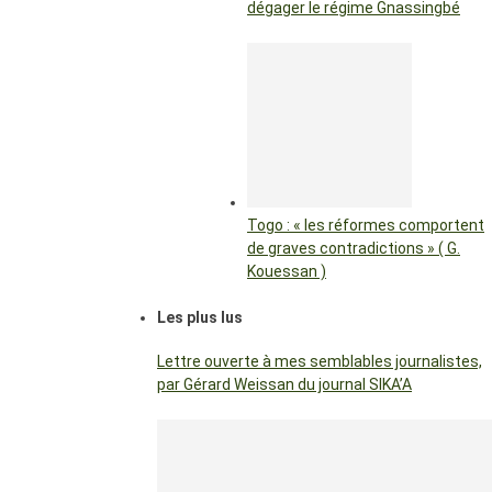
dégager le régime Gnassingbé
Togo : « les réformes comportent
de graves contradictions » ( G.
Kouessan )
Les plus lus
Lettre ouverte à mes semblables journalistes,
par Gérard Weissan du journal SIKA’A