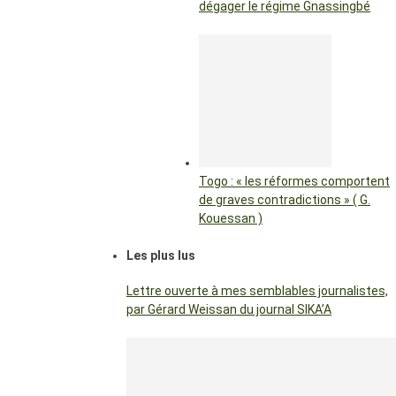
dégager le régime Gnassingbé
Togo : « les réformes comportent
de graves contradictions » ( G.
Kouessan )
Les plus lus
Lettre ouverte à mes semblables journalistes,
par Gérard Weissan du journal SIKA’A