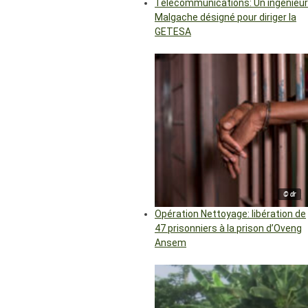
Télécommunications: Un ingénieur
Malgache désigné pour diriger la
GETESA
© dr
Opération Nettoyage: libération de
47 prisonniers à la prison d’Oveng
Ansem