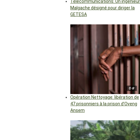
Télécommunications: Un ingénieur
Malgache désigné pour diriger la
GETESA
© dr
Opération Nettoyage: libération de
47 prisonniers à la prison d’Oveng
Ansem