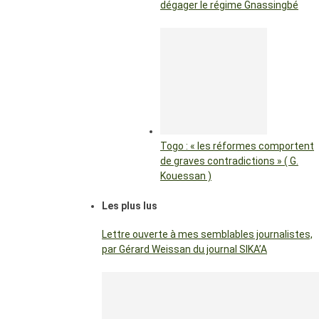
dégager le régime Gnassingbé
Togo : « les réformes comportent
de graves contradictions » ( G.
Kouessan )
Les plus lus
Lettre ouverte à mes semblables journalistes,
par Gérard Weissan du journal SIKA’A