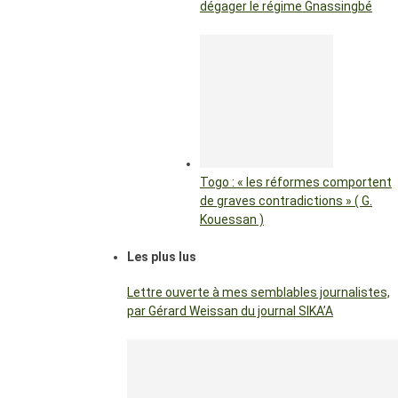
dégager le régime Gnassingbé
Togo : « les réformes comportent
de graves contradictions » ( G.
Kouessan )
Les plus lus
Lettre ouverte à mes semblables journalistes,
par Gérard Weissan du journal SIKA’A