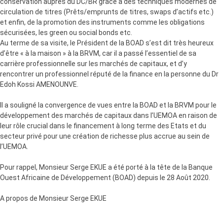
conservation auprès du DC/BR grâce à des techniques modernes de
circulation de titres (Prêts/emprunts de titres, swaps d’actifs etc.)
et enfin, de la promotion des instruments comme les obligations
sécurisées, les green ou social bonds etc.
Au terme de sa visite, le Président de la BOAD s’est dit très heureux
d’être « à la maison » à la BRVM, car il a passé l’essentiel de sa
carrière professionnelle sur les marchés de capitaux, et d’y
rencontrer un professionnel réputé de la finance en la personne du Dr
Edoh Kossi AMENOUNVE.
Il a souligné la convergence de vues entre la BOAD et la BRVM pour le
développement des marchés de capitaux dans l’UEMOA en raison de
leur rôle crucial dans le financement à long terme des Etats et du
secteur privé pour une création de richesse plus accrue au sein de
l’UEMOA.
Pour rappel, Monsieur Serge EKUE a été porté à la tête de la Banque
Ouest Africaine de Développement (BOAD) depuis le 28 Août 2020.
A propos de Monsieur Serge EKUE
Monsieur Serge EKUE a pris fonctions au poste de Président de la
Banque Ouest Africaine de Développement (BOAD) le 28 août 2020.