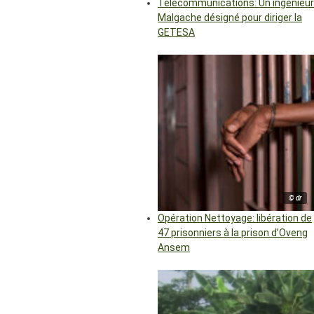
Télécommunications: Un ingénieur
Malgache désigné pour diriger la
GETESA
© dr
Opération Nettoyage: libération de
47 prisonniers à la prison d’Oveng
Ansem