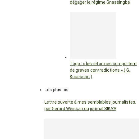
dégager le régime Gnassingbé
Togo : « les réformes comportent
de graves contradictions » ( G.
Kouessan )
Les plus lus
Lettre ouverte à mes semblables journalistes,
par Gérard Weissan du journal SIKA’A