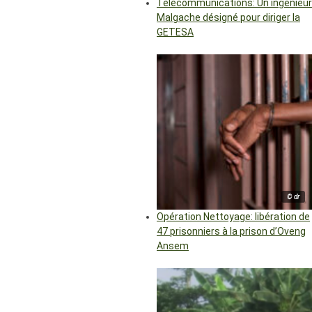
Télécommunications: Un ingénieur
Malgache désigné pour diriger la
GETESA
© dr
Opération Nettoyage: libération de
47 prisonniers à la prison d’Oveng
Ansem