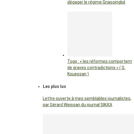
dégager le régime Gnassingbé
Togo : « les réformes comportent
de graves contradictions » ( G.
Kouessan )
Les plus lus
Lettre ouverte à mes semblables journalistes,
par Gérard Weissan du journal SIKA’A