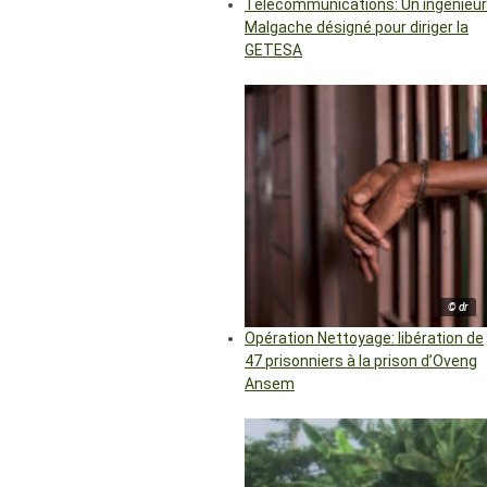
Télécommunications: Un ingénieur
Malgache désigné pour diriger la
GETESA
© dr
Opération Nettoyage: libération de
47 prisonniers à la prison d’Oveng
Ansem