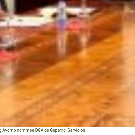
ng Avomo nommée DGA de Gepetrol Servicios