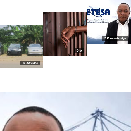
© Prensa de pdge
© dr
© JDMalabo