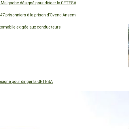
 Malgache désigné pour diriger la GETESA
 47 prisonniers à la prison d’Oveng Ansem
utomobile exigée aux conducteurs
igné pour diriger la GETESA