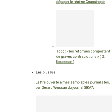
dégager le régime Gnassingbé
Togo : « les réformes comportent
de graves contradictions » ( G.
Kouessan )
Les plus lus
Lettre ouverte à mes semblables journalistes,
par Gérard Weissan du journal SIKA’A