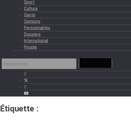
Sport
Culture
Santé
Opinions
Personnalités
Dossiers
International
People
Étiquette :
centres de santé de
Kara et Sokodé