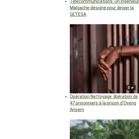
Télécommunications: Un ingénieur
Malgache désigné pour diriger la
GETESA
© dr
Opération Nettoyage: libération de
47 prisonniers à la prison d’Oveng
Ansem