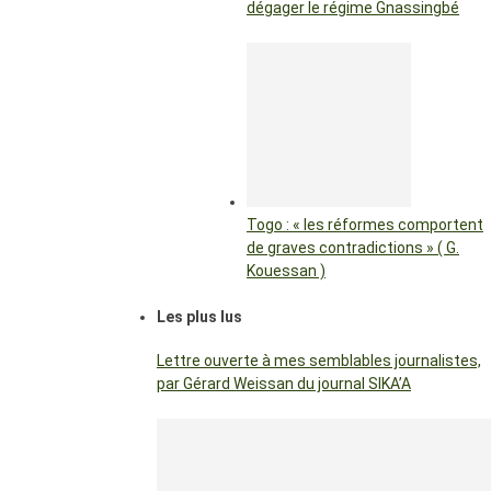
dégager le régime Gnassingbé
Togo : « les réformes comportent
de graves contradictions » ( G.
Kouessan )
Les plus lus
Lettre ouverte à mes semblables journalistes,
par Gérard Weissan du journal SIKA’A