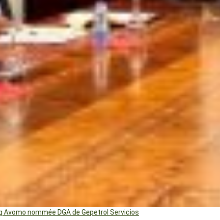
ng Avomo nommée DGA de Gepetrol Servicios