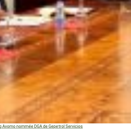
ng Avomo nommée DGA de Gepetrol Servicios