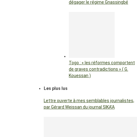
dégager le régime Gnassingbé
Togo : « les réformes comportent
de graves contradictions » ( G.
Kouessan )
Les plus lus
Lettre ouverte à mes semblables journalistes,
par Gérard Weissan du journal SIKA’A