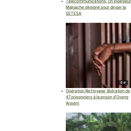
Télécommunications: Un ingénieur
Malgache désigné pour diriger la
GETESA
© dr
Opération Nettoyage: libération de
47 prisonniers à la prison d’Oveng
Ansem