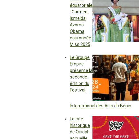
équatoriale
: Carmen
Ismelda
Avomo
Obama
couronnée
Miss 2025
Le Groupe
Empire
présente la
seconde
édition du
Festival
International des Arts du Bénin
La cité
historique
de Ouidah
accueille