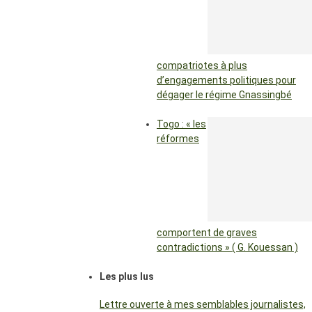
compatriotes à plus
d’engagements politiques pour
dégager le régime Gnassingbé
Togo : « les
réformes
comportent de graves
contradictions » ( G. Kouessan )
Les plus lus
Lettre ouverte à mes semblables journalistes,