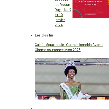
les Vodun
Days, les 9
et 10
janvier
2024
Les plus lus
Guinée équatoriale : Carmen Ismelda Avomo
Obama couronnée Miss 2025