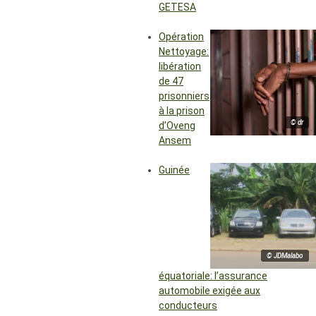
GETESA
Opération
Nettoyage:
libération
de 47
prisonniers
à la prison
© dr
d’Oveng
Ansem
Guinée
© JDMalabo
équatoriale: l’assurance
automobile exigée aux
conducteurs