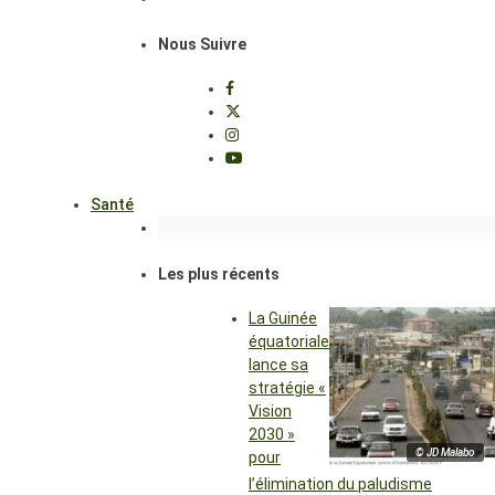
Nous Suivre
Santé
Les plus récents
La Guinée
équatoriale
lance sa
stratégie «
Vision
2030 »
© JD Malabo
pour
l’élimination du paludisme