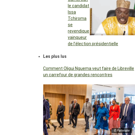
le candidat
Issa
Tchiroma
se
revendique
vainqueur
de l’élection présidentielle
Les plus lus
Comment Oligui Nguema veut faire de Libreville
un carrefour de grandes rencontres
© Partenaire