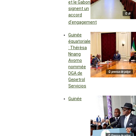
et le Gabon
signent un
© dr
accord
d’engagement
Guinée
équatoriale
: Thérèsa
Nnang
Avomo
nommée
© prensa de pdge
DGA de
Gepetrol
Servicios
Guinée
© Prensa de pdge