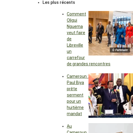
Les plus récents
Comment
Oligui
Nguema
veut faire
de
Libreville
© Partenaire
un
carrefour
de grandes rencontres
Cameroun :
Paul Biya
prête
serment
pour un
huitième
mandat
Au
Cameroun