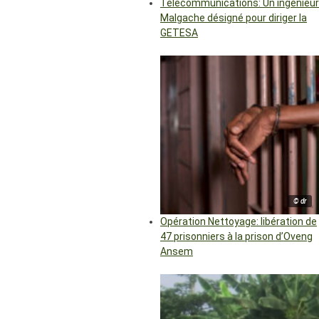
Télécommunications: Un ingénieur
Malgache désigné pour diriger la
GETESA
© dr
Opération Nettoyage: libération de
47 prisonniers à la prison d’Oveng
Ansem