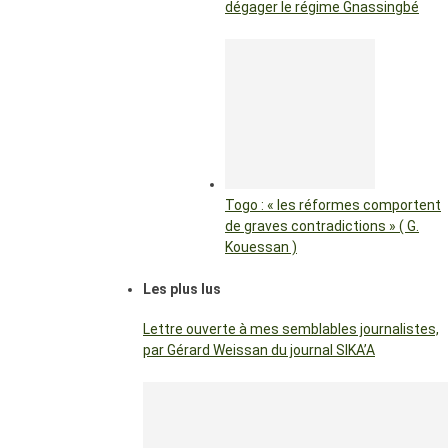
dégager le régime Gnassingbé
Togo : « les réformes comportent
de graves contradictions » ( G.
Kouessan )
Les plus lus
Lettre ouverte à mes semblables journalistes,
par Gérard Weissan du journal SIKA’A