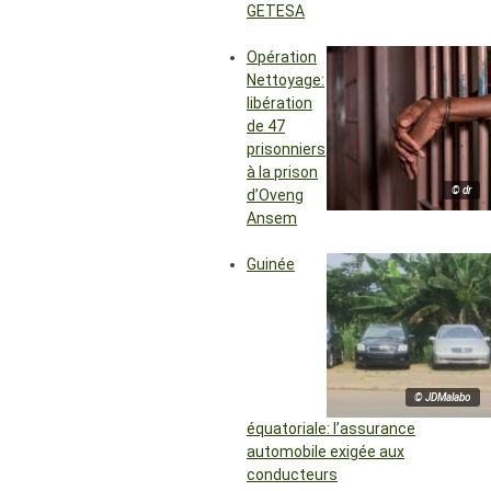
GETESA
Opération
Nettoyage:
libération
de 47
prisonniers
à la prison
© dr
d’Oveng
Ansem
Guinée
© JDMalabo
équatoriale: l’assurance
automobile exigée aux
conducteurs