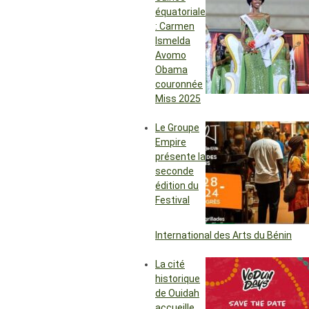
équatoriale
: Carmen
Ismelda
Avomo
Obama
couronnée
Miss 2025
Le Groupe
Empire
présente la
seconde
édition du
Festival
International des Arts du Bénin
La cité
historique
de Ouidah
accueille