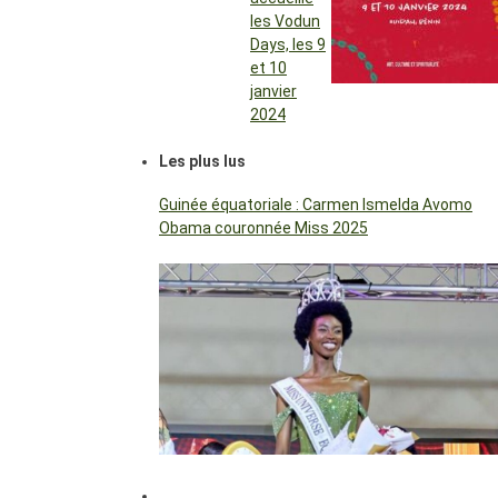
les Vodun
Days, les 9
et 10
janvier
2024
Les plus lus
Guinée équatoriale : Carmen Ismelda Avomo
Obama couronnée Miss 2025