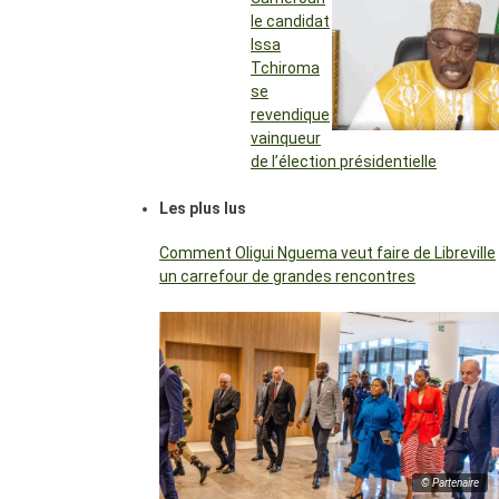
le candidat
Issa
Tchiroma
se
revendique
vainqueur
de l’élection présidentielle
Les plus lus
Comment Oligui Nguema veut faire de Libreville
un carrefour de grandes rencontres
© Partenaire