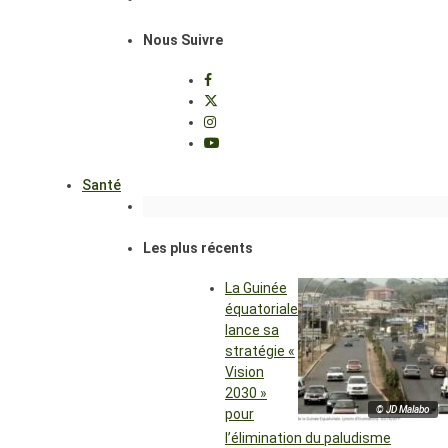
Nous Suivre
Santé
Les plus récents
La Guinée
équatoriale
lance sa
stratégie «
Vision
2030 »
© JD Malabo
pour
l’élimination du paludisme