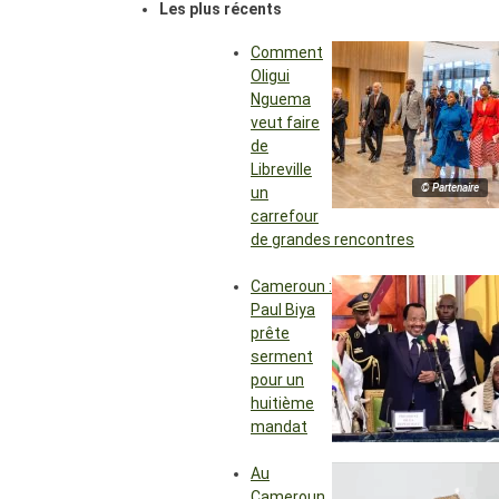
Les plus récents
Comment
Oligui
Nguema
veut faire
de
Libreville
© Partenaire
un
carrefour
de grandes rencontres
Cameroun :
Paul Biya
prête
serment
pour un
huitième
mandat
Au
Cameroun