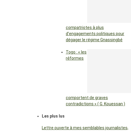
compatriotes à plus
d’engagements politiques pour
dégager le régime Gnassingbé
Togo : « les
réformes
comportent de graves
contradictions » ( G. Kouessan )
Les plus lus
Lettre ouverte à mes semblables journalistes,