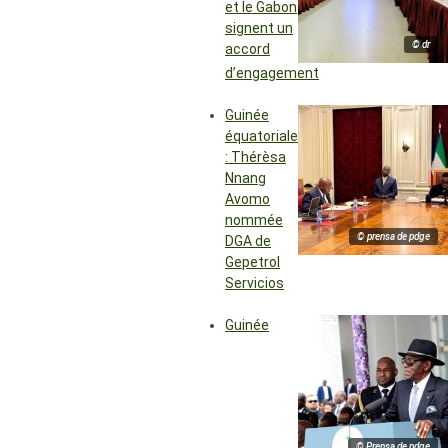
et le Gabon
signent un
© dr
accord
d’engagement
Guinée
équatoriale
: Thérèsa
Nnang
Avomo
nommée
© prensa de pdge
DGA de
Gepetrol
Servicios
Guinée
© Prensa de pdge