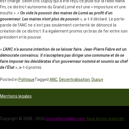
est chargé. Selon Eric Dupuy qui a été reçu ce jeudi sur la radio Nana
Fm, ce district autonome du Grand Lomé est une « imposture et une
insulte ». «
On vide le pouvoir des maires de Lomé au profit d’un
gouverneur. Les maires n’ont plus de pouvoir
», a-t-il déclaré. Le porte-
parole de l’ANC ne s’est pas seulement contenté de dénoncé la
création de ce district. Il a également promis un bras de fer entre son
président et le pouvoir.
«
L’ANC n’a aucune intention de se laisser faire. Jean-Pierre Fabre est un
démocrate convaincu. Il n’acceptera pas diriger une commune et de se
faire imposer les désidératas d’un gouverneur nommé et soumis au chef
de l’État
», a-t-il promis.
Posted in
Politique
Tagged
ANC
,
Décentralisation
,
Dupuy
Mentions legales
Copyright © 2008 - 2026
journaldemalabo.com
tous droits reservés