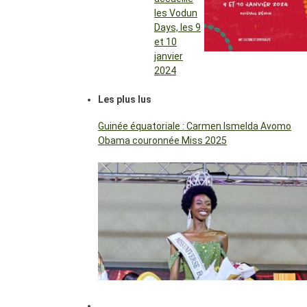
les Vodun
Days, les 9
et 10
janvier
2024
Les plus lus
Guinée équatoriale : Carmen Ismelda Avomo
Obama couronnée Miss 2025