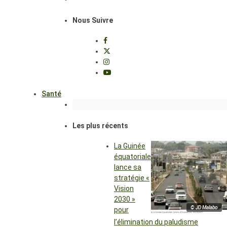
Nous Suivre
Santé
Les plus récents
La Guinée
équatoriale
lance sa
stratégie «
Vision
2030 »
© JD Malabo
pour
l’élimination du paludisme