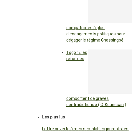
compatriotes à plus
d’engagements politiques pour
dégager le régime Gnassingbé
Togo : « les
réformes
comportent de graves
contradictions » ( G. Kouessan )
Les plus lus
Lettre ouverte à mes semblables journalistes,