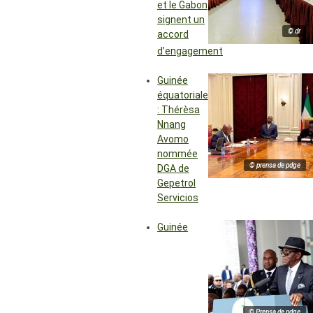
et le Gabon
signent un
© dr
accord
d’engagement
Guinée
équatoriale
: Thérèsa
Nnang
Avomo
nommée
© prensa de pdge
DGA de
Gepetrol
Servicios
Guinée
© Prensa de pdge