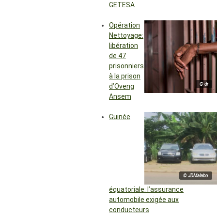
GETESA
Opération
Nettoyage:
libération
de 47
prisonniers
à la prison
© dr
d’Oveng
Ansem
Guinée
© JDMalabo
équatoriale: l’assurance
automobile exigée aux
conducteurs