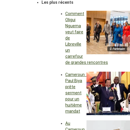
Les plus récents
Comment
Oligui
Nguema
veut faire
de
Libreville
© Partenaire
un
carrefour
de grandes rencontres
Cameroun :
Paul Biya
prête
serment
pour un
huitième
mandat
Au
Cameroun