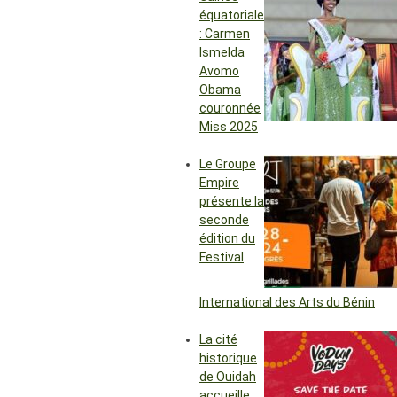
équatoriale
: Carmen
Ismelda
Avomo
Obama
couronnée
Miss 2025
Le Groupe
Empire
présente la
seconde
édition du
Festival
International des Arts du Bénin
La cité
historique
de Ouidah
accueille