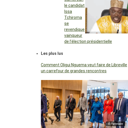
le candidat
Issa
Tchiroma
se
revendique
vainqueur
de l’élection présidentielle
Les plus lus
Comment Oligui Nguema veut faire de Libreville
un carrefour de grandes rencontres
© Partenaire