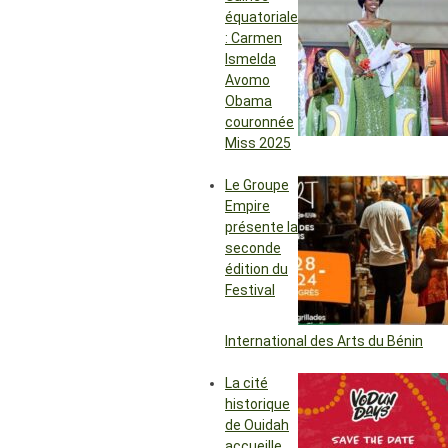
équatoriale
: Carmen
Ismelda
Avomo
Obama
couronnée
Miss 2025
Le Groupe
Empire
présente la
seconde
édition du
Festival
International des Arts du Bénin
La cité
historique
de Ouidah
accueille