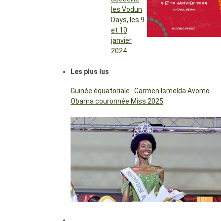
les Vodun
Days, les 9
et 10
janvier
2024
Les plus lus
Guinée équatoriale : Carmen Ismelda Avomo
Obama couronnée Miss 2025