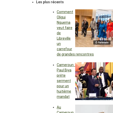
Les plus récents
Comment
Oligui
Nguema
veut faire
de
Libreville
© Partenaire
un
carrefour
de grandes rencontres
Cameroun :
Paul Biya
prête
serment
pour un
huitième
mandat
Au
Cameroun