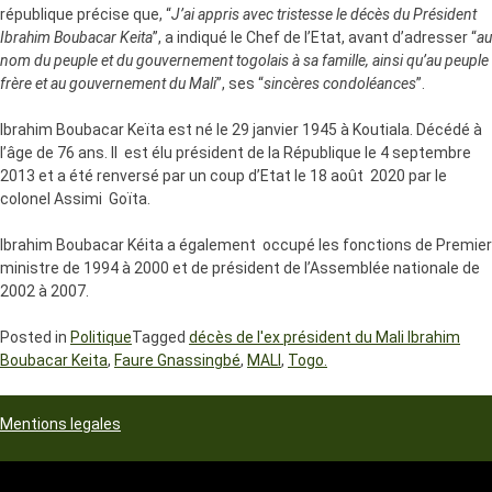
république précise que, “
J’ai appris avec tristesse le décès du Président
Ibrahim Boubacar Keita
”, a indiqué le Chef de l’Etat, avant d’adresser “
au
nom du peuple et du gouvernement togolais à sa famille, ainsi qu’au peuple
frère et au gouvernement du Mali
”, ses “
sincères condoléances
”.
Ibrahim Boubacar Keïta est né le 29 janvier 1945 à Koutiala. Décédé à
l’âge de 76 ans. Il est élu président de la République le 4 septembre
2013 et a été renversé par un coup d’Etat le 18 août 2020 par le
colonel Assimi Goïta.
Ibrahim Boubacar Kéita a également occupé les fonctions de Premier
ministre de 1994 à 2000 et de président de l’Assemblée nationale de
2002 à 2007.
Posted in
Politique
Tagged
décès de l'ex président du Mali Ibrahim
Boubacar Keita
,
Faure Gnassingbé
,
MALI
,
Togo.
Mentions legales