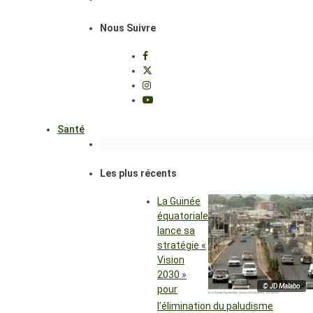
Nous Suivre
Santé
Les plus récents
La Guinée
équatoriale
lance sa
stratégie «
Vision
2030 »
© JD Malabo
pour
l’élimination du paludisme