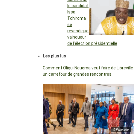
le candidat
Issa
Tchiroma
se
revendique
vainqueur
de l’élection présidentielle
Les plus lus
Comment Oligui Nguema veut faire de Libreville
un carrefour de grandes rencontres
© Partenaire