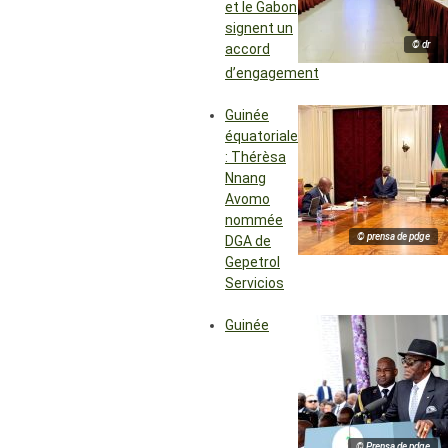
et le Gabon
signent un
© dr
accord
d’engagement
Guinée
équatoriale
: Thérèsa
Nnang
Avomo
nommée
© prensa de pdge
DGA de
Gepetrol
Servicios
Guinée
© Prensa de pdge