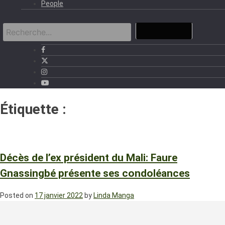
People
Étiquette :
décès de l’ex président
du Mali Ibrahim Boubacar Keita
Décès de l’ex président du Mali: Faure
Gnassingbé présente ses condoléances
Posted on
17 janvier 2022
by
Linda Manga