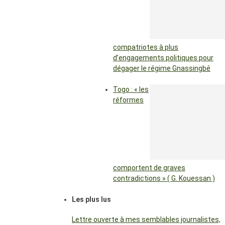
compatriotes à plus
d’engagements politiques pour
dégager le régime Gnassingbé
Togo : « les
réformes
comportent de graves
contradictions » ( G. Kouessan )
Les plus lus
Lettre ouverte à mes semblables journalistes,