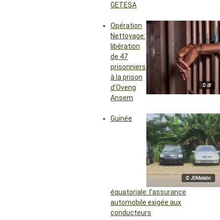
GETESA
Opération
Nettoyage:
libération
de 47
prisonniers
à la prison
© dr
d’Oveng
Ansem
Guinée
© JDMalabo
équatoriale: l’assurance
automobile exigée aux
conducteurs