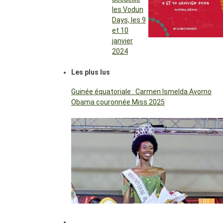
les Vodun
Days, les 9
et 10
janvier
2024
Les plus lus
Guinée équatoriale : Carmen Ismelda Avomo
Obama couronnée Miss 2025