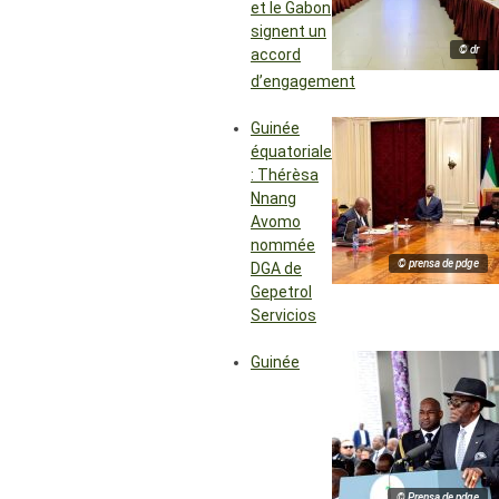
et le Gabon
signent un
© dr
accord
d’engagement
Guinée
équatoriale
: Thérèsa
Nnang
Avomo
nommée
© prensa de pdge
DGA de
Gepetrol
Servicios
Guinée
© Prensa de pdge