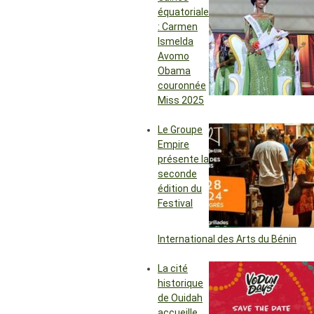
équatoriale
: Carmen
Ismelda
Avomo
Obama
couronnée
Miss 2025
Le Groupe
Empire
présente la
seconde
édition du
Festival
International des Arts du Bénin
La cité
historique
de Ouidah
accueille