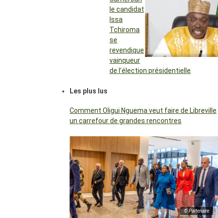
le candidat
Issa
Tchiroma
se
revendique
vainqueur
de l’élection présidentielle
Les plus lus
Comment Oligui Nguema veut faire de Libreville
un carrefour de grandes rencontres
© Partenaire