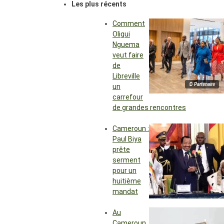
Les plus récents
Comment
Oligui
Nguema
veut faire
de
Libreville
© Partenaire
un
carrefour
de grandes rencontres
Cameroun :
Paul Biya
prête
serment
pour un
huitième
mandat
Au
Cameroun