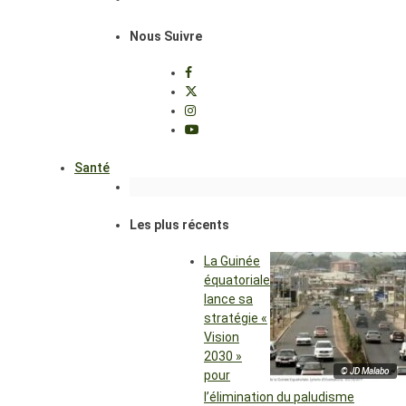
Nous Suivre
Santé
Les plus récents
La Guinée
équatoriale
lance sa
stratégie «
Vision
2030 »
© JD Malabo
pour
l’élimination du paludisme