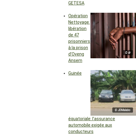
GETESA
Opération
Nettoyage:
libération
de 47
prisonniers
à la prison
© dr
d’Oveng
Ansem
Guinée
© JDMalabo
équatoriale: l’assurance
automobile exigée aux
conducteurs