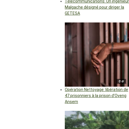
Télécommunications: Un ingénieur
Malgache désigné pour diriger la
GETESA
© dr
Opération Nettoyage: libération de
47 prisonniers à la prison d’Oveng
Ansem