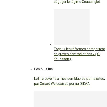
dégager le régime Gnassingbé
Togo : « les réformes comportent
de graves contradictions » ( G.
Kouessan )
Les plus lus
Lettre ouverte à mes semblables journalistes,
par Gérard Weissan du journal SIKA’A