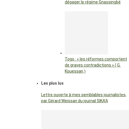
dégager le régime Gnassingbé
Togo : « les réformes comportent
de graves contradictions » ( G.
Kouessan )
Les plus lus
Lettre ouverte à mes semblables journalistes,
par Gérard Weissan du journal SIKA’A