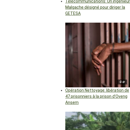
Télécommunications: Un ingénieur
Malgache désigné pour diriger la
GETESA
© dr
Opération Nettoyage: libération de
47 prisonniers à la prison d’Oveng
Ansem