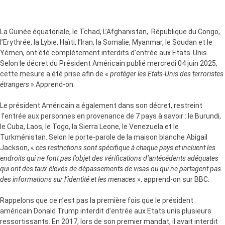
La Guinée équatoriale, le Tchad, L’Afghanistan, République du Congo,
l’Erythrée, la Lybie, Haïti, l’Iran, la Somalie, Myanmar, le Soudan et le
Yémen, ont été complétement interdits d’entrée aux Etats-Unis.
Selon le décret du Président Américain publié mercredi 04 juin 2025,
cette mesure a été prise afin de «
protéger les Etats-Unis des terroristes
étrangers
».Apprend-on.
Le président Américain a également dans son décret, restreint
l’entrée aux personnes en provenance de 7 pays à savoir : le Burundi,
le Cuba, Laos, le Togo, la Sierra Leone, le Venezuela et le
Turkménistan. Selon le porte-parole de la maison blanche Abigail
Jackson, «
ces restrictions sont spécifique à chaque pays et incluent les
endroits qui ne font pas l’objet des vérifications d’antécédents adéquates
qui ont des taux élevés de dépassements de visas ou qui ne partagent pas
des informations sur l’identité et les menaces
», apprend-on sur BBC.
Rappelons que ce n’est pas la première fois que le président
américain Donald Trump interdit d’entrée aux Etats unis plusieurs
ressortissants. En 2017, lors de son premier mandat, il avait interdit