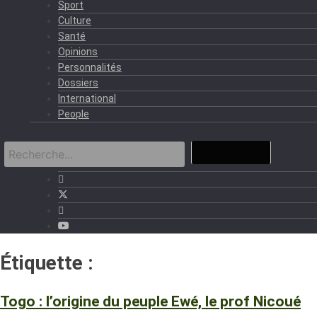
Sport
Culture
Santé
Opinions
Personnalités
Dossiers
International
People
Étiquette :
Ewé
Togo : l’origine du peuple Ewé, le prof Nicoué