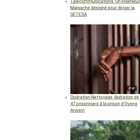
Télécommunications: Un ingénieur
Malgache désigné pour diriger la
GETESA
© dr
Opération Nettoyage: libération de
47 prisonniers à la prison d’Oveng
Ansem