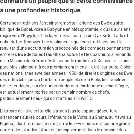
connaître un peuple que si cette connaissance
a une profondeur historique.
Certaines traditions font ainsi remonter l’origine des Ewé au site
biblique de Babel, voire à Babylone en Mésopotamie, d’où ils auraient
migré vers l’Égypte, et de là, vers Khartoum, puis Oyo, Kétu, Tado et
enfin Notse. Il convient de souligner ici que ces traditions sont le
résultat d’une acculturation précoce née des contacts permanents
entre les
Ewé
de l’ouest (au Ghana actuel) et les pasteurs allemands
de la Mission de Brême dès la seconde moitié du XIXe siècle. Il a ainsi
paru plus valorisant à ces premiers chrétiens – et, à leur suite, à bien
des nationalistes ewe des années 1950- de tirer les origines des Ewe
des sites bibliques, à l’instar du peuple élu de la Bible, les Israélites.
Cette tendance, qui n’a aucun fondement historique ni scientifique,
est actuellement reprise par un certain nombre de chefs,
particulièrement ceux qui sont affiliés à l’EWETO.
L’histoire de l’aire culturelle ajatado (vaste espace géoculturel
s’étendant sur les cours inférieurs de la Volta, au Ghana, au Yéwa au
Nigéria), dont font partie intégrante les Ewe, nous est connue grâce
aux études pluridisciplinaires principalement dans le domaine des