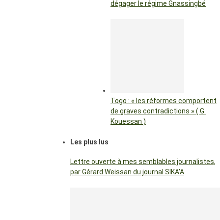
dégager le régime Gnassingbé
Togo : « les réformes comportent
de graves contradictions » ( G.
Kouessan )
Les plus lus
Lettre ouverte à mes semblables journalistes,
par Gérard Weissan du journal SIKA’A