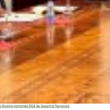
ng Avomo nommée DGA de Gepetrol Servicios