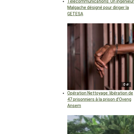
Télécommunications: Un ingénieur
Malgache désigné pour diriger la
GETESA
© dr
Opération Nettoyage: libération de
47 prisonniers à la prison d’Oveng
Ansem