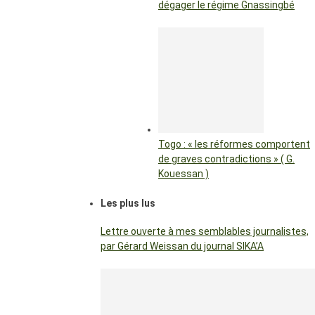
dégager le régime Gnassingbé
Togo : « les réformes comportent
de graves contradictions » ( G.
Kouessan )
Les plus lus
Lettre ouverte à mes semblables journalistes,
par Gérard Weissan du journal SIKA’A