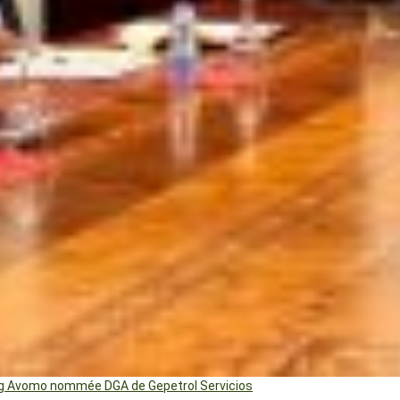
ng Avomo nommée DGA de Gepetrol Servicios