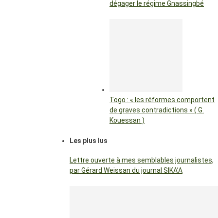
dégager le régime Gnassingbé
Togo : « les réformes comportent
de graves contradictions » ( G.
Kouessan )
Les plus lus
Lettre ouverte à mes semblables journalistes,
par Gérard Weissan du journal SIKA’A