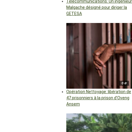
Télécommunications: Un ingénieur
Malgache désigné pour diriger la
GETESA
© dr
Opération Nettoyage: libération de
47 prisonniers à la prison d’Oveng
Ansem