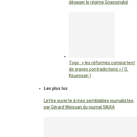
dégager le régime Gnassingbé
Togo : « les réformes comportent
de graves contradictions » ( G.
Kouessan )
Les plus lus
Lettre ouverte à mes semblables journalistes,
par Gérard Weissan du journal SIKA’A