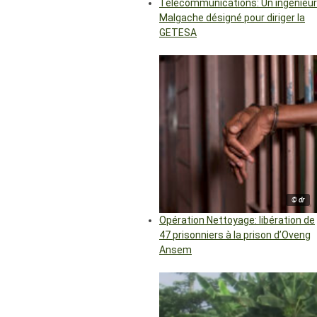
Télécommunications: Un ingénieur
Malgache désigné pour diriger la
GETESA
© dr
Opération Nettoyage: libération de
47 prisonniers à la prison d’Oveng
Ansem