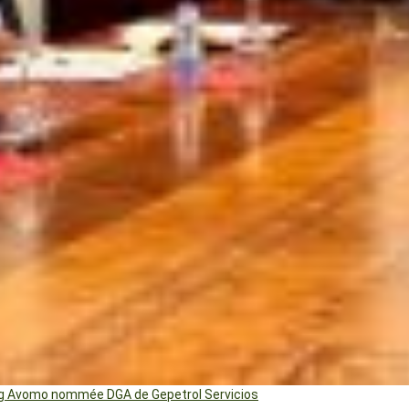
ng Avomo nommée DGA de Gepetrol Servicios