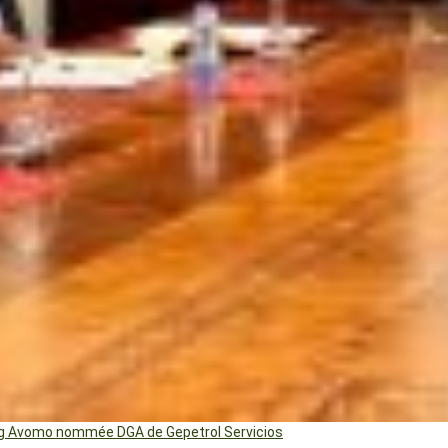
ng Avomo nommée DGA de Gepetrol Servicios