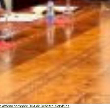
ng Avomo nommée DGA de Gepetrol Servicios