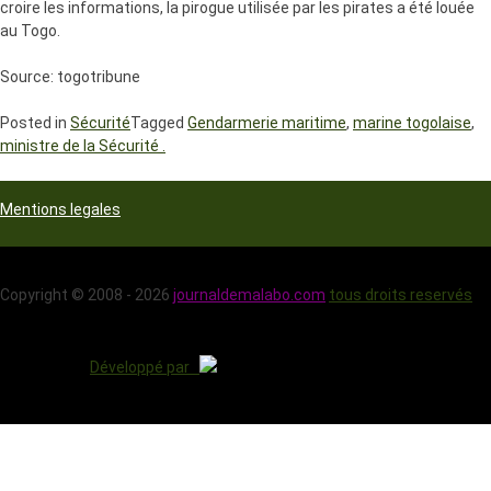
croire les informations, la pirogue utilisée par les pirates a été louée
au Togo.
Source: togotribune
Posted in
Sécurité
Tagged
Gendarmerie maritime
,
marine togolaise
,
ministre de la Sécurité .
Mentions legales
Copyright © 2008 - 2026
journaldemalabo.com
tous droits reservés
Développé par