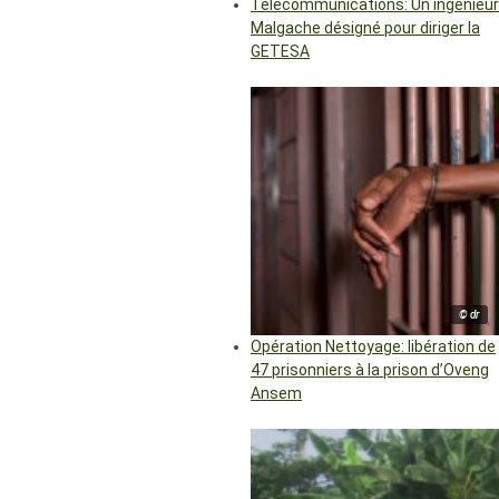
Télécommunications: Un ingénieur
Malgache désigné pour diriger la
GETESA
© dr
Opération Nettoyage: libération de
47 prisonniers à la prison d’Oveng
Ansem