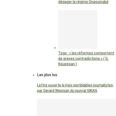
dégager le régime Gnassingbé
Togo : « les réformes comportent
de graves contradictions » ( G.
Kouessan )
Les plus lus
Lettre ouverte à mes semblables journalistes,
par Gérard Weissan du journal SIKA’A