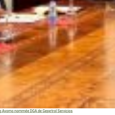
ng Avomo nommée DGA de Gepetrol Servicios