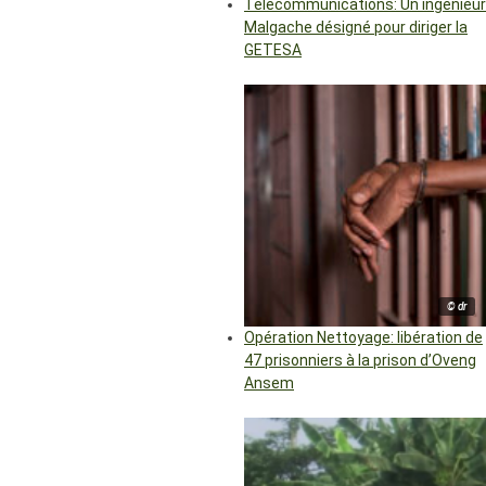
Télécommunications: Un ingénieur
Malgache désigné pour diriger la
GETESA
© dr
Opération Nettoyage: libération de
47 prisonniers à la prison d’Oveng
Ansem