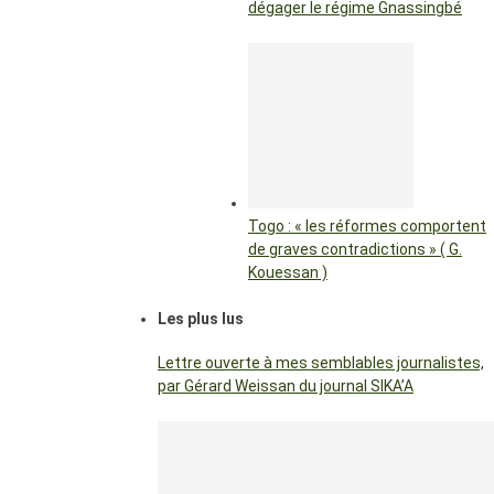
dégager le régime Gnassingbé
Togo : « les réformes comportent
de graves contradictions » ( G.
Kouessan )
Les plus lus
Lettre ouverte à mes semblables journalistes,
par Gérard Weissan du journal SIKA’A