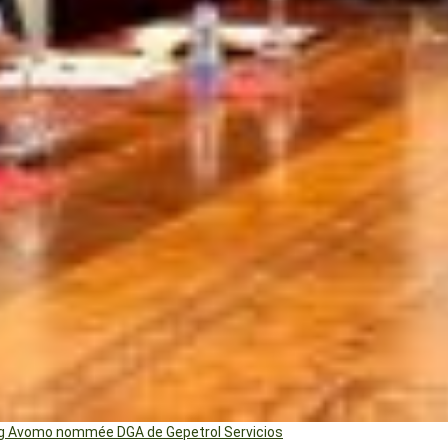
ng Avomo nommée DGA de Gepetrol Servicios