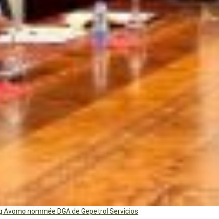
ng Avomo nommée DGA de Gepetrol Servicios