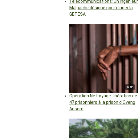
Télécommunications: Un ingénieur
Malgache désigné pour diriger la
GETESA
© dr
Opération Nettoyage: libération de
47 prisonniers à la prison d’Oveng
Ansem