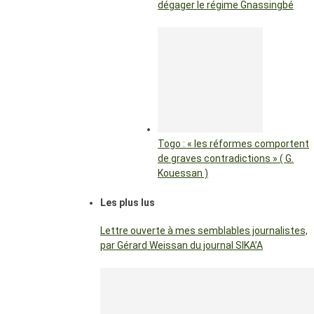
dégager le régime Gnassingbé
Togo : « les réformes comportent
de graves contradictions » ( G.
Kouessan )
Les plus lus
Lettre ouverte à mes semblables journalistes,
par Gérard Weissan du journal SIKA’A