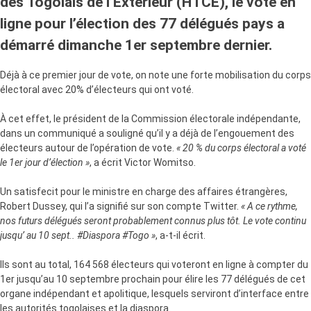
des Togolais de l’Extérieur (HTCE), le vote en
ligne pour l’élection des 77 délégués pays a
démarré dimanche 1er septembre dernier.
Déjà à ce premier jour de vote, on note une forte mobilisation du corps
électoral avec 20% d’électeurs qui ont voté.
À cet effet, le président de la Commission électorale indépendante,
dans un communiqué a souligné qu’il y a déjà de l’engouement des
électeurs autour de l’opération de vote.
« 20 % du corps électoral a voté
le 1er jour d’élection »
, a écrit Victor Womitso.
Un satisfecit pour le ministre en charge des affaires étrangères,
Robert Dussey, qui l’a signifié sur son compte Twitter.
« A ce rythme,
nos futurs délégués seront probablement connus plus tôt. Le vote continu
jusqu’ au 10 sept.. #Diaspora #Togo »
, a-t-il écrit.
Ils sont au total, 164 568 électeurs qui voteront en ligne à compter du
1er jusqu’au 10 septembre prochain pour élire les 77 délégués de cet
organe indépendant et apolitique, lesquels serviront d’interface entre
les autorités togolaises et la diaspora.