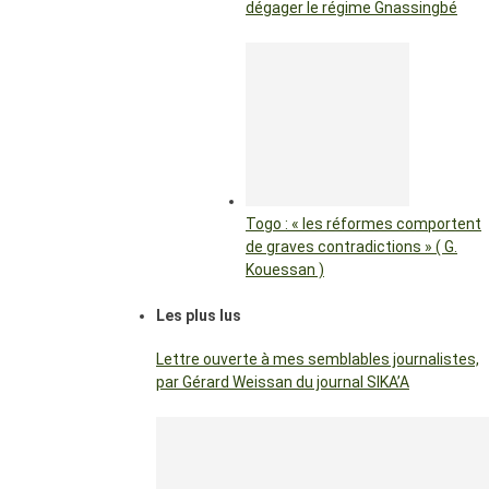
dégager le régime Gnassingbé
Togo : « les réformes comportent
de graves contradictions » ( G.
Kouessan )
Les plus lus
Lettre ouverte à mes semblables journalistes,
par Gérard Weissan du journal SIKA’A