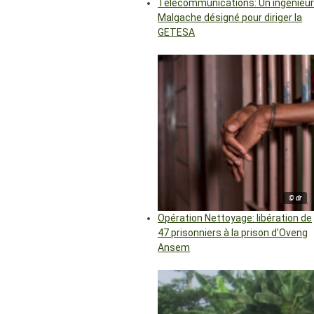
Télécommunications: Un ingénieur
Malgache désigné pour diriger la
GETESA
© dr
Opération Nettoyage: libération de
47 prisonniers à la prison d’Oveng
Ansem