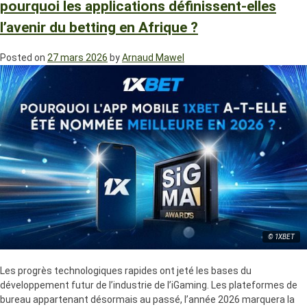
pourquoi les applications définissent-elles
l’avenir du betting en Afrique ?
Posted on
27 mars 2026
by
Arnaud Mawel
© 1XBET
Les progrès technologiques rapides ont jeté les bases du
développement futur de l’industrie de l’iGaming. Les plateformes de
bureau appartenant désormais au passé, l’année 2026 marquera la