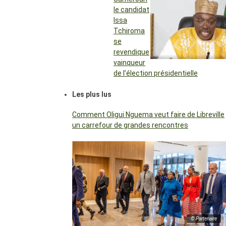
le candidat
Issa
Tchiroma
se
revendique
vainqueur
de l’élection présidentielle
Les plus lus
Comment Oligui Nguema veut faire de Libreville
un carrefour de grandes rencontres
© Partenaire