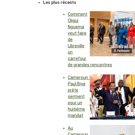
Les plus récents
Comment
Oligui
Nguema
veut faire
de
Libreville
© Partenaire
un
carrefour
de grandes rencontres
Cameroun :
Paul Biya
prête
serment
pour un
huitième
mandat
Au
Cameroun