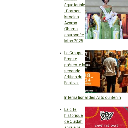
équatoriale
: Carmen
Ismelda
Avomo
Obama
couronnée
Miss 2025
Le Groupe
Empire
présente la
seconde
édition du
Festival
International des Arts du Bénin
La cité
historique
de Ouidah
accueille