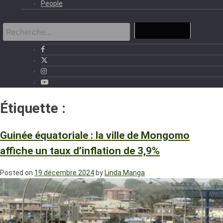
People
Étiquette :
INEGE
Guinée équatoriale : la ville de Mongomo
affiche un taux d’inflation de 3,9%
Posted on
19 décembre 2024
by
Linda Manga