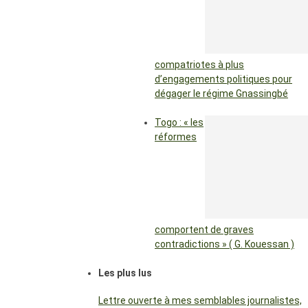
compatriotes à plus
d’engagements politiques pour
dégager le régime Gnassingbé
Togo : « les
réformes
comportent de graves
contradictions » ( G. Kouessan )
Les plus lus
Lettre ouverte à mes semblables journalistes,