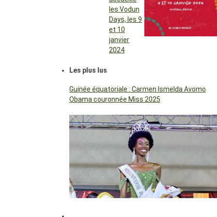
les Vodun
Days, les 9
et 10
janvier
2024
Les plus lus
Guinée équatoriale : Carmen Ismelda Avomo
Obama couronnée Miss 2025