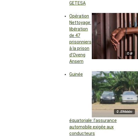
GETESA
Opération
Nettoyage:
libération
de 47
prisonniers
à la prison
© dr
d’Oveng
Ansem
Guinée
© JDMalabo
équatoriale: l’assurance
automobile exigée aux
conducteurs