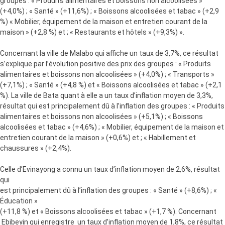
groupes : « Produits alimentaires et boissons non alcoolisées »
(+4,0%) ; « Santé » (+11,6%) ; « Boissons alcoolisées et tabac » (+2,9
%) « Mobilier, équipement de la maison et entretien courant de la
maison » (+2,8 %) et ; « Restaurants et hôtels » (+9,3%) ».
Concernant la ville de Malabo qui affiche un taux de 3,7%, ce résultat
s’explique par l’évolution positive des prix des groupes : « Produits
alimentaires et boissons non alcoolisées » (+4,0%) ; « Transports »
(+7,1%) ; « Santé » (+4,8 %) et « Boissons alcoolisées et tabac » (+2,1
%). La ville de Bata quant à elle a un taux d’inflation moyen de 3,3%,
résultat qui est principalement dû à l’inflation des groupes : « Produits
alimentaires et boissons non alcoolisées » (+5,1%) ; « Boissons
alcoolisées et tabac » (+4,6%) ; « Mobilier, équipement de la maison et
entretien courant de la maison » (+0,6%) et ; « Habillement et
chaussures » (+2,4%).
Celle d’Evinayong a connu un taux d’inflation moyen de 2,6%, résultat
qui
est principalement dû à l’inflation des groupes : « Santé » (+8,6%) ; «
Éducation »
(+11,8 %) et « Boissons alcoolisées et tabac » (+1,7 %). Concernant
Ebibeyin qui enregistre un taux d’inflation moyen de 1,8%, ce résultat