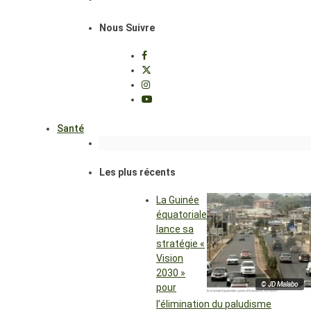
Nous Suivre
Santé
Les plus récents
La Guinée
équatoriale
lance sa
stratégie «
Vision
2030 »
© JD Malabo
pour
l’élimination du paludisme