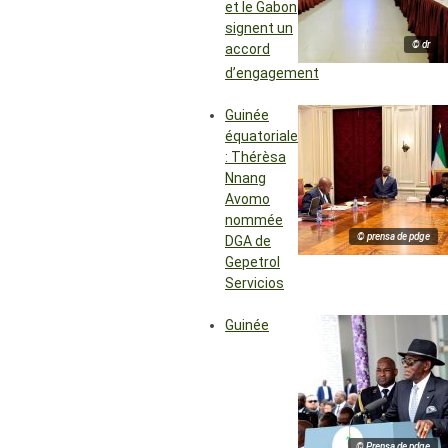
et le Gabon
signent un
© dr
accord
d’engagement
Guinée
équatoriale
: Thérèsa
Nnang
Avomo
nommée
© prensa de pdge
DGA de
Gepetrol
Servicios
Guinée
© Prensa de pdge