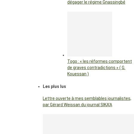
dégager le régime Gnassingbé
Togo : « les réformes comportent
de graves contradictions » ( G.
Kouessan )
Les plus lus
Lettre ouverte à mes semblables journalistes,
par Gérard Weissan du journal SIKA’A