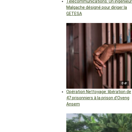
Télécommunications: Un ingénieur
Malgache désigné pour diriger la
GETESA
© dr
Opération Nettoyage: libération de
47 prisonniers à la prison d’Oveng
Ansem