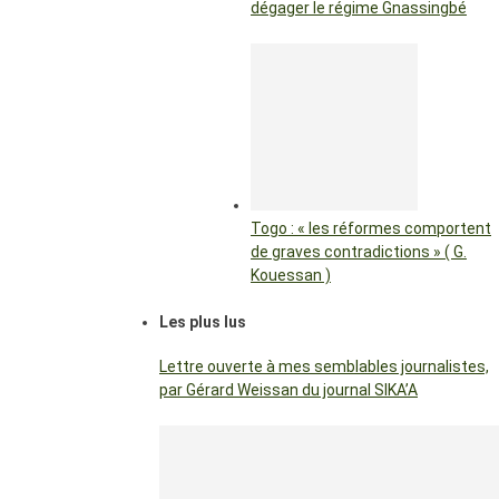
dégager le régime Gnassingbé
Togo : « les réformes comportent
de graves contradictions » ( G.
Kouessan )
Les plus lus
Lettre ouverte à mes semblables journalistes,
par Gérard Weissan du journal SIKA’A