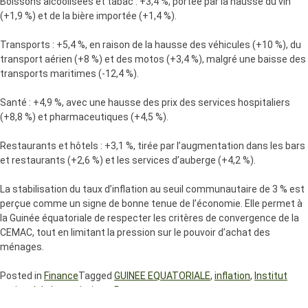
Boissons alcoolisées et tabac : +3,4 %, portée par la hausse du vin
(+1,9 %) et de la bière importée (+1,4 %).
Transports : +5,4 %, en raison de la hausse des véhicules (+10 %), du
transport aérien (+8 %) et des motos (+3,4 %), malgré une baisse des
transports maritimes (-12,4 %).
Santé : +4,9 %, avec une hausse des prix des services hospitaliers
(+8,8 %) et pharmaceutiques (+4,5 %).
Restaurants et hôtels : +3,1 %, tirée par l’augmentation dans les bars
et restaurants (+2,6 %) et les services d’auberge (+4,2 %).
La stabilisation du taux d’inflation au seuil communautaire de 3 % est
perçue comme un signe de bonne tenue de l’économie. Elle permet à
la Guinée équatoriale de respecter les critères de convergence de la
CEMAC, tout en limitant la pression sur le pouvoir d’achat des
ménages.
Posted in
Finance
Tagged
GUINEE EQUATORIALE
,
inflation
,
Institut
national de la statistique
,
Rapport