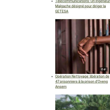
Télécommunications: Un ingénieur
Malgache désigné pour diriger la
GETESA
© dr
Opération Nettoyage: libération de
47 prisonniers à la prison d’Oveng
Ansem