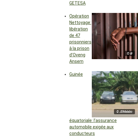
GETESA
Opération
Nettoyage:
libération
de 47
prisonniers
à la prison
© dr
d’Oveng
Ansem
Guinée
© JDMalabo
équatoriale: l’assurance
automobile exigée aux
conducteurs