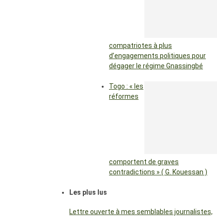
compatriotes à plus
d’engagements politiques pour
dégager le régime Gnassingbé
Togo : « les
réformes
comportent de graves
contradictions » ( G. Kouessan )
Les plus lus
Lettre ouverte à mes semblables journalistes,