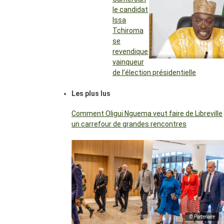
le candidat
Issa
Tchiroma
se
revendique
vainqueur
de l’élection présidentielle
Les plus lus
Comment Oligui Nguema veut faire de Libreville
un carrefour de grandes rencontres
© Partenaire