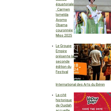
équatoriale
: Carmen
Ismelda
Avomo
Obama
couronnée
Miss 2025
Le Groupe
Empire
présente la
seconde
édition du
Festival
International des Arts du Bénin
La cité
historique
de Ouidah
accueille