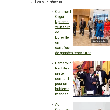
Les plus récents
Comment
Oligui
Nguema
veut faire
de
Libreville
© Partenaire
un
carrefour
de grandes rencontres
Cameroun :
Paul Biya
prête
serment
pour un
huitième
mandat
Au
Cameroun