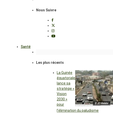
Nous Suivre
Santé
Les plus récents
La Guinée
équatoriale
lance sa
stratégie «
Vision
2030 »
© JD Malabo
pour
l’élimination du paludisme