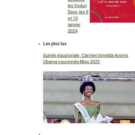
les Vodun
Days, les 9
et 10
janvier
2024
Les plus lus
Guinée équatoriale : Carmen Ismelda Avomo
Obama couronnée Miss 2025