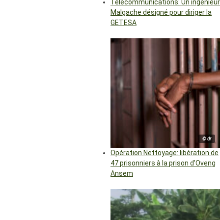
Télécommunications: Un ingénieur
Malgache désigné pour diriger la
GETESA
© dr
Opération Nettoyage: libération de
47 prisonniers à la prison d’Oveng
Ansem