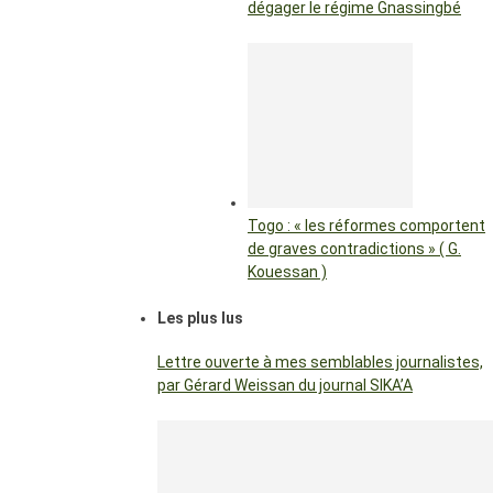
dégager le régime Gnassingbé
Togo : « les réformes comportent
de graves contradictions » ( G.
Kouessan )
Les plus lus
Lettre ouverte à mes semblables journalistes,
par Gérard Weissan du journal SIKA’A