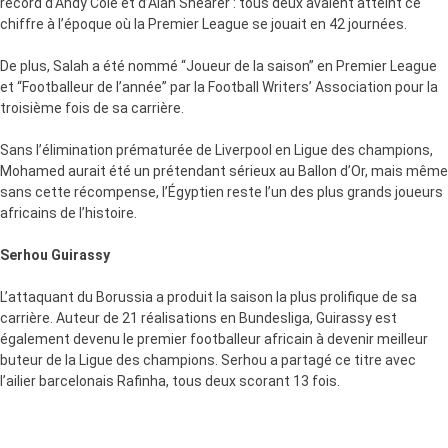
record d’Andy Cole et d’Alan Shearer : tous deux avaient atteint ce
chiffre à l’époque où la Premier League se jouait en 42 journées.
De plus, Salah a été nommé “Joueur de la saison” en Premier League
et “Footballeur de l’année” par la Football Writers’ Association pour la
troisième fois de sa carrière.
Sans l’élimination prématurée de Liverpool en Ligue des champions,
Mohamed aurait été un prétendant sérieux au Ballon d’Or, mais même
sans cette récompense, l’Égyptien reste l’un des plus grands joueurs
africains de l’histoire.
Serhou Guirassy
L’attaquant du Borussia a produit la saison la plus prolifique de sa
carrière. Auteur de 21 réalisations en Bundesliga, Guirassy est
également devenu le premier footballeur africain à devenir meilleur
buteur de la Ligue des champions. Serhou a partagé ce titre avec
l’ailier barcelonais Rafinha, tous deux scorant 13 fois.
L’attaquant guinéen a impressionné par sa force physique et sa
capacité à bien choisir sa position, ainsi que par son sang-froid et son