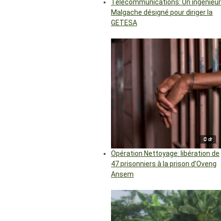
Télécommunications: Un ingénieur
Malgache désigné pour diriger la
GETESA
© dr
Opération Nettoyage: libération de
47 prisonniers à la prison d’Oveng
Ansem