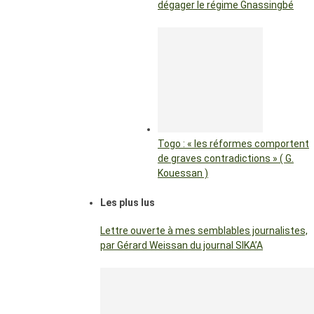
dégager le régime Gnassingbé
Togo : « les réformes comportent
de graves contradictions » ( G.
Kouessan )
Les plus lus
Lettre ouverte à mes semblables journalistes,
par Gérard Weissan du journal SIKA’A