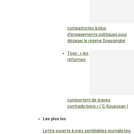
compatriotes à plus
d’engagements politiques pour
dégager le régime Gnassingbé
Togo : « les
réformes
comportent de graves
contradictions » ( G. Kouessan )
Les plus lus
Lettre ouverte à mes semblables journalistes,