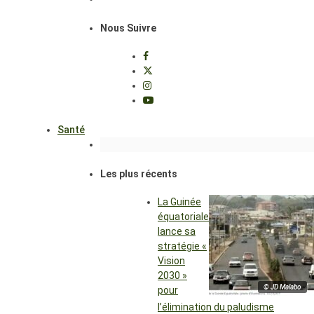
Nous Suivre
Santé
Les plus récents
La Guinée
équatoriale
lance sa
stratégie «
Vision
2030 »
© JD Malabo
pour
l’élimination du paludisme