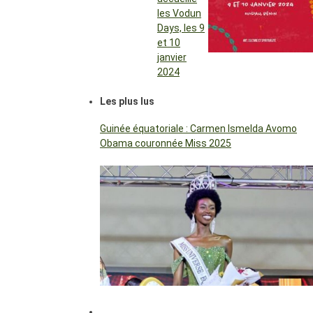
les Vodun
Days, les 9
et 10
janvier
2024
Les plus lus
Guinée équatoriale : Carmen Ismelda Avomo
Obama couronnée Miss 2025