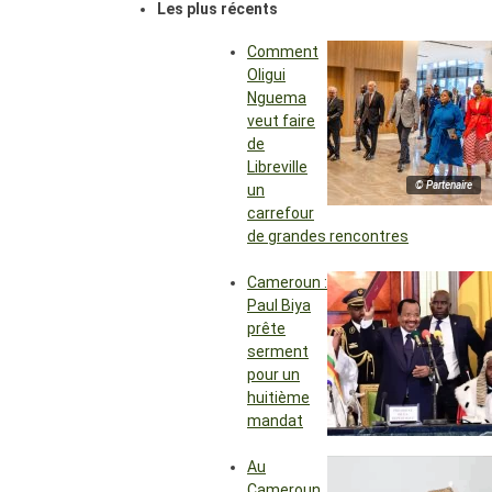
Les plus récents
Comment
Oligui
Nguema
veut faire
de
Libreville
© Partenaire
un
carrefour
de grandes rencontres
Cameroun :
Paul Biya
prête
serment
pour un
huitième
mandat
Au
Cameroun