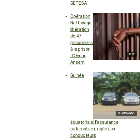
GETESA
Opération
Nettoyage:
libération
de 47
prisonniers
à la prison
© dr
d’Oveng
Ansem
Guinée
© JDMalabo
équatoriale: l’assurance
automobile exigée aux
conducteurs