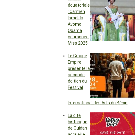
équatoriale
: Carmen
Ismelda
Avomo
Obama
couronnée
Miss 2025
Le Groupe
Empire
présente la
seconde
édition du
Festival
International des Arts du Bénin
La cité
historique
de Ouidah
accueille