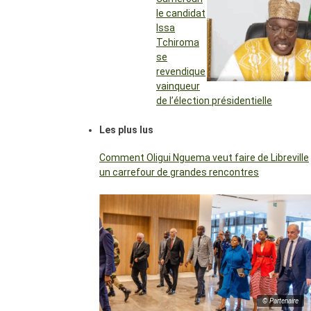
le candidat
Issa
Tchiroma
se
revendique
vainqueur
de l’élection présidentielle
Les plus lus
Comment Oligui Nguema veut faire de Libreville
un carrefour de grandes rencontres
© Partenaire