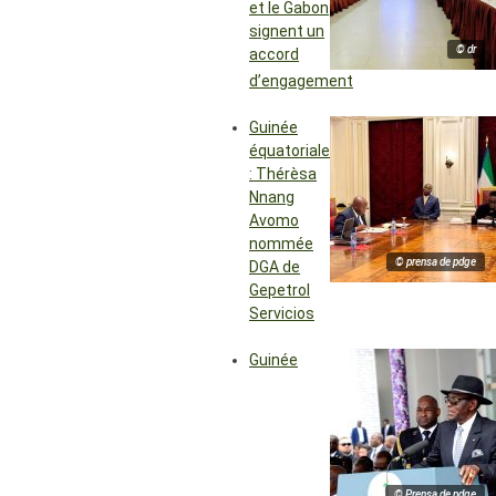
et le Gabon
signent un
© dr
accord
d’engagement
Guinée
équatoriale
: Thérèsa
Nnang
Avomo
nommée
© prensa de pdge
DGA de
Gepetrol
Servicios
Guinée
© Prensa de pdge