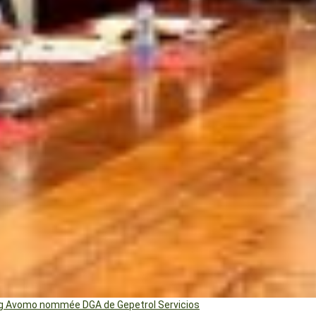
ng Avomo nommée DGA de Gepetrol Servicios