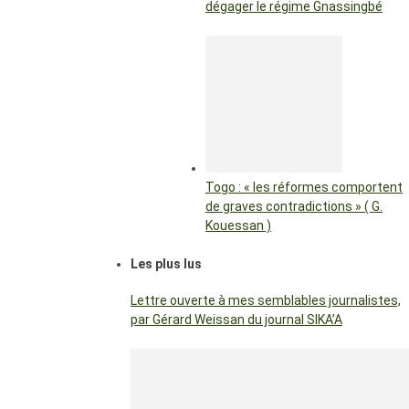
dégager le régime Gnassingbé
Togo : « les réformes comportent
de graves contradictions » ( G.
Kouessan )
Les plus lus
Lettre ouverte à mes semblables journalistes,
par Gérard Weissan du journal SIKA’A