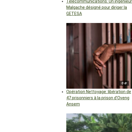
Télécommunications: Un ingénieur
Malgache désigné pour diriger la
GETESA
© dr
Opération Nettoyage: libération de
47 prisonniers à la prison d’Oveng
Ansem