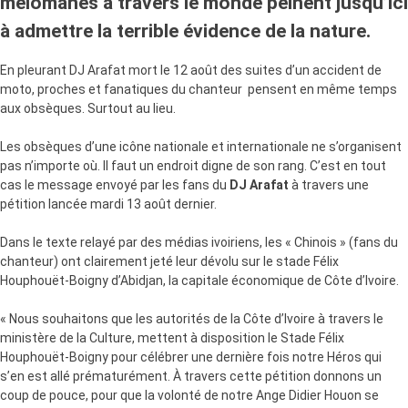
mélomanes à travers le monde peinent jusqu’ici
à admettre la terrible évidence de la nature.
En pleurant DJ Arafat mort le 12 août des suites d’un accident de
moto, proches et fanatiques du chanteur pensent en même temps
aux obsèques. Surtout au lieu.
Les obsèques d’une icône nationale et internationale ne s’organisent
pas n’importe où. Il faut un endroit digne de son rang. C’est en tout
cas le message envoyé par les fans du
DJ Arafat
à travers une
pétition lancée mardi 13 août dernier.
Dans le texte relayé par des médias ivoiriens, les « Chinois » (fans du
chanteur) ont clairement jeté leur dévolu sur le stade Félix
Houphouët-Boigny d’Abidjan, la capitale économique de Côte d’Ivoire.
« Nous souhaitons que les autorités de la Côte d’Ivoire à travers le
ministère de la Culture, mettent à disposition le Stade Félix
Houphouët-Boigny pour célébrer une dernière fois notre Héros qui
s’en est allé prématurément. À travers cette pétition donnons un
coup de pouce, pour que la volonté de notre Ange Didier Houon se