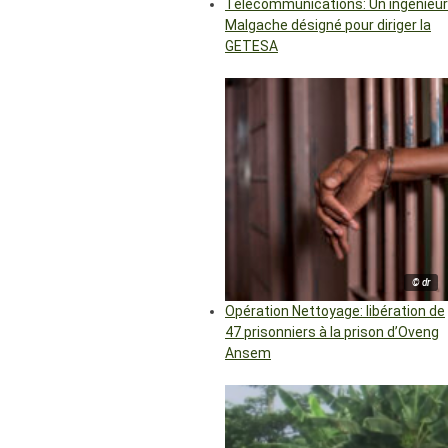
Télécommunications: Un ingénieur
Malgache désigné pour diriger la
GETESA
© dr
Opération Nettoyage: libération de
47 prisonniers à la prison d’Oveng
Ansem