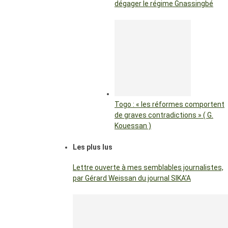
dégager le régime Gnassingbé
Togo : « les réformes comportent
de graves contradictions » ( G.
Kouessan )
Les plus lus
Lettre ouverte à mes semblables journalistes,
par Gérard Weissan du journal SIKA’A