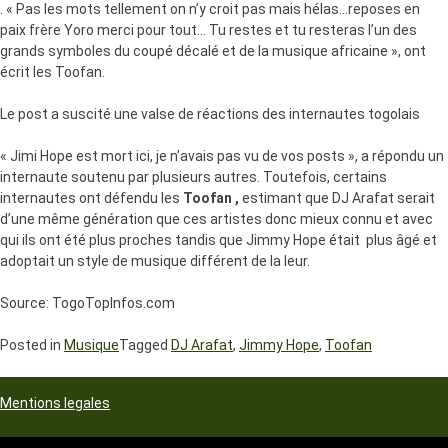
. « Pas les mots tellement on n’y croit pas mais hélas…reposes en
paix frère Yoro merci pour tout… Tu restes et tu resteras l’un des
grands symboles du coupé décalé et de la musique africaine », ont
écrit les Toofan.
Le post a suscité une valse de réactions des internautes togolais
« Jimi Hope est mort ici, je n’avais pas vu de vos posts », a répondu un
internaute soutenu par plusieurs autres. Toutefois, certains
internautes ont défendu les
Toofan ,
estimant que DJ Arafat serait
d’une même génération que ces artistes donc mieux connu et avec
qui ils ont été plus proches tandis que Jimmy Hope était plus âgé et
adoptait un style de musique différent de la leur.
Source: TogoTopInfos.com
Posted in
Musique
Tagged
DJ Arafat
,
Jimmy Hope
,
Toofan
Mentions legales