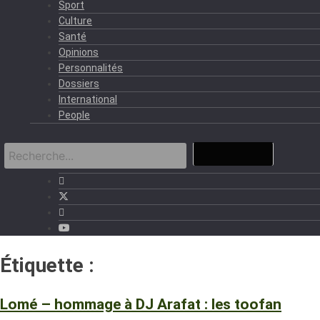
Sport
Culture
Santé
Opinions
Personnalités
Dossiers
International
People
Étiquette :
Toofan
Lomé – hommage à DJ Arafat : les toofan