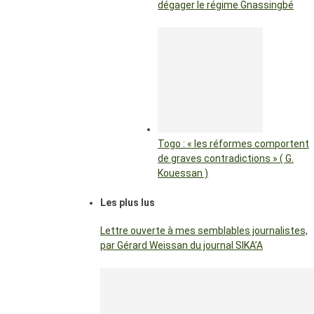
dégager le régime Gnassingbé
Togo : « les réformes comportent
de graves contradictions » ( G.
Kouessan )
Les plus lus
Lettre ouverte à mes semblables journalistes,
par Gérard Weissan du journal SIKA’A