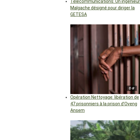
Télécommunications: Un ingénieur
Malgache désigné pour diriger la
GETESA
© dr
Opération Nettoyage: libération de
47 prisonniers à la prison d’Oveng
Ansem